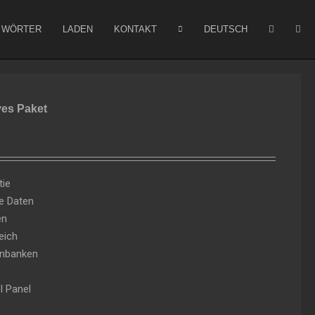
WÖRTER
LADEN
KONTAKT
DEUTSCH
ves Paket
tie
re Daten
en
eich
nbanken
l Panel