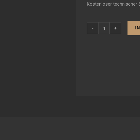
Kostenloser technischer 
I
Webhosting
•
Ultimatives
Paket
Menge